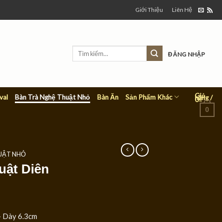
Giới Thiệu
Liên Hệ
Tìm
ĐĂNG NHẬP
kiếm:
Giỏ
Sản Phẩm Khác
val
Bàn Trà Nghệ Thuật Nhỏ
Bàn Ăn
hàng /
0
₫
0
UẬT NHỎ
uật Diên
 Dày 6.3cm