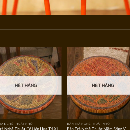
HẾT HÀNG
HẾT HÀNG
RÀ NGHỆ THUẬT NHỎ
BÀN TRÀ NGHỆ THUẬT NHỎ
rà Nghệ Thuật Cổ Liên Hoa Trì XI
Bàn Trà Nghệ Thuật Mầm Sống V