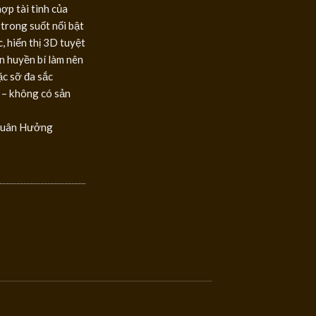
ợp tài tình của
trong suốt nổi bật
, hiển thị 3D tuyệt
 huyền bí làm nên
ặc sỡ đa sắc
 – không có sản
Xuân Hưởng