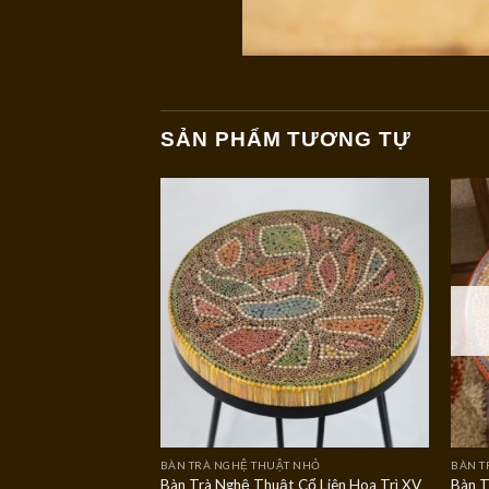
SẢN PHẨM TƯƠNG TỰ
 HÀNG
T NHỎ
BÀN TRÀ NGHỆ THUẬT NHỎ
BÀN T
Cổ Liên Hoa Trì VII
Bàn Trà Nghệ Thuật Cổ Liên Hoa Trì XV
Bàn T