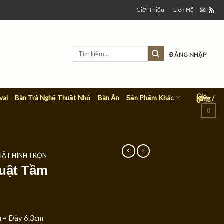
Giới Thiệu
Liên Hệ
Tìm
ĐĂNG NHẬP
kiếm:
Giỏ
Sản Phẩm Khác
val
Bàn Trà Nghệ Thuật Nhỏ
Bàn Ăn
hàng /
0
₫
0
UẬT HÌNH TRÒN
uật Tầm
 – Dày 6.3cm