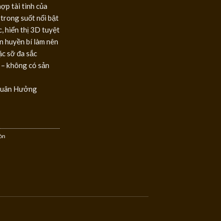
ợp tài tình của
trong suốt nổi bật
, hiển thị 3D tuyệt
 huyền bí làm nên
ặc sỡ đa sắc
 – không có sản
Xuân Hưởng
òn