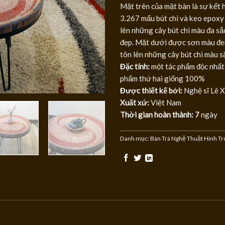
Mặt trên của mặt bàn là sự kết h
3.267 mẩu bút chì và keo epoxy 
lên những cây bút chì màu đa sắc
đẹp. Mặt dưới được sơn màu đen
tôn lên những cây bút chì màu s
Đặc tính:
một tác phẩm độc nhất
phẩm thứ hai giống 100%
Được thiết kế bởi:
Nghệ sĩ Lê 
Xuất xứ:
Việt Nam
Thời gian hoàn thành: 7
ngày
Danh mục:
Bàn Trà Nghệ Thuật Hình Tr