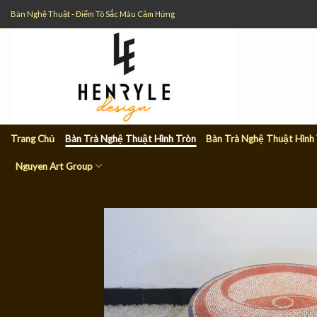
Skip
Bàn Nghệ Thuật - Điểm Tô Sắc Màu Cảm Hứng
to
content
Trang Chủ
Bàn Trà Nghệ Thuật Hình Tròn
Bàn Trà Nghệ Thuật Hình
Nguyen Art Group